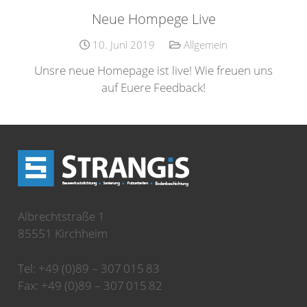
Neue Hompege Live
10. Juni 2019
Allgemein
Unsre neue Homepage ist live! Wie freuen uns
auf Euere Feedback!
Albrechtstraße 1
85551 Kirchheim
Tel: +49 (0)89 – 307 015 83
Fax: +49 (0)89 – 307 015 82