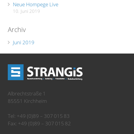
Neue Hompege Live
10. Juni 2019
Archiv
Juni 2019
Albrechtstraße 1
85551 Kirchheim
Tel: +49 (0)89 – 307 015 83
Fax: +49 (0)89 – 307 015 82