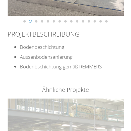
PROJEKTBESCHREIBUNG
Bodenbeschichtung
Aussenbodensanierung
Bodenbschichtung gemäß REMMERS
Ähnliche Projekte