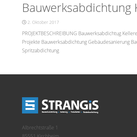
Bauwerksabdichtung K
2. Oktober 2017
PROJEKTBESCHREIBUNG Bauwerksabdichtug Keller
Projekte Bauwerksabdichtung Gebäudesanierung Ba
Spritzabdichtung
Albrechtstraße 1
85551 Kirchheim