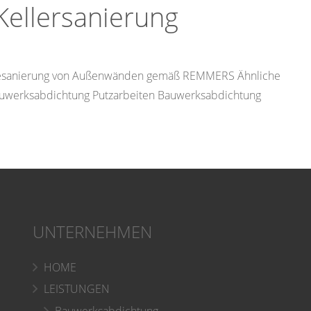
ellersanierung
esanierung von Außenwänden gemäß REMMERS Ähnliche
uwerksabdichtung Putzarbeiten Bauwerksabdichtung
UNTERNEHMEN
HOME
LEISTUNGEN